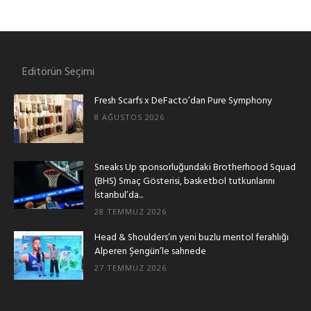
Editörün Seçimi
Fresh Scarfs x DeFacto’dan Pure Symphony
8 AĞUSTOS 2026
Sneaks Up sponsorluğundaki Brotherhood Squad
(BHS) Smaç Gösterisi, basketbol tutkunlarını
İstanbul’da...
28 TEMMUZ 2026
Head & Shoulders’ın yeni buzlu mentol ferahlığı
Alperen Şengün’le sahnede
27 TEMMUZ 2026