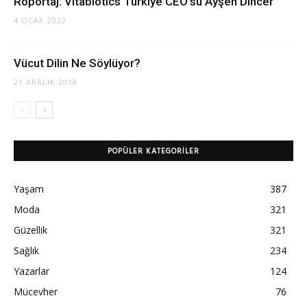
Röportaj: Vitabiotics Türkiye CEO’su Ayşen Dincer
4 OCAK 2022
Vücut Dilin Ne Söylüyor?
21 ARALIK 2018
POPÜLER KATEGORILER
Yaşam
387
Moda
321
Güzellik
321
Sağlık
234
Yazarlar
124
Mücevher
76