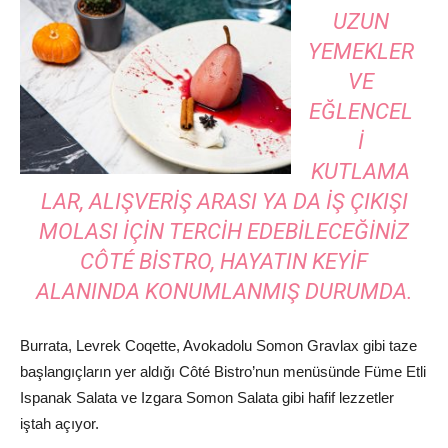
UZUN
YEMEKLER
VE
EĞLENCEL
I
KUTLAMA
LAR, ALIŞVERIŞ ARASI YA DA IŞ ÇIKIŞI
MOLASI IÇIN TERCIH EDEBILECEĞINIZ
CÔTÉ BISTRO, HAYATIN KEYIF
ALANINDA KONUMLANMIŞ DURUMDA.
Burrata, Levrek Coqette, Avokadolu Somon Gravlax gibi taze
başlangıçların yer aldığı Côté Bistro’nun menüsünde Füme Etli
Ispanak Salata ve Izgara Somon Salata gibi hafif lezzetler
iştah açıyor.