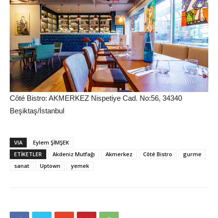
Côté Bistro: AKMERKEZ Nispetiye Cad. No:56, 34340
Beşiktaş/İstanbul
VIA
Eylem ŞİMŞEK
ETIKETLER
Akdeniz Mutfağı
Akmerkez
Côté Bistro
gurme
sanat
Uptown
yemek