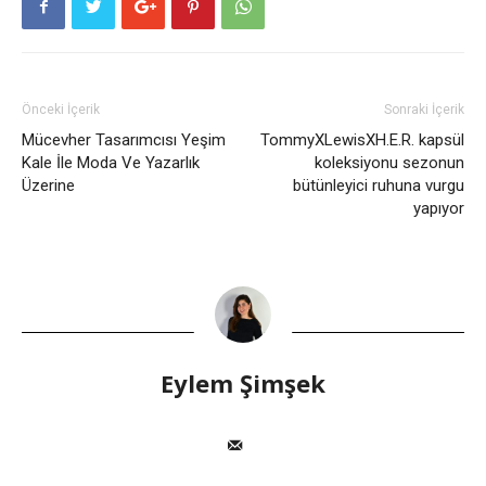
Önceki İçerik
Sonraki İçerik
Mücevher Tasarımcısı Yeşim
TommyXLewisXH.E.R. kapsül
Kale İle Moda Ve Yazarlık
koleksiyonu sezonun
Üzerine
bütünleyici ruhuna vurgu
yapıyor
Eylem Şimşek