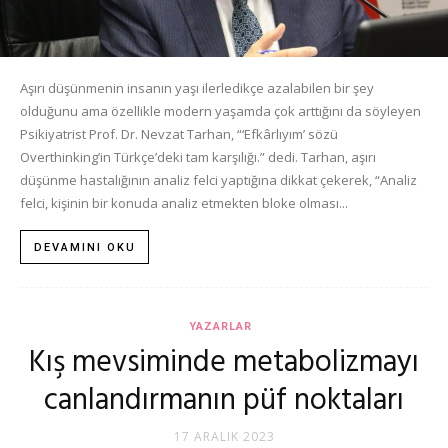
Aşırı düşünmenin insanın yaşı ilerledikçe azalabilen bir şey
olduğunu ama özellikle modern yaşamda çok arttığını da söyleyen
Psikiyatrist Prof. Dr. Nevzat Tarhan, “‘Efkârlıyım’ sözü
Overthinking’in Türkçe’deki tam karşılığı.” dedi. Tarhan, aşırı
düşünme hastalığının analiz felci yaptığına dikkat çekerek, “Analiz
felci, kişinin bir konuda analiz etmekten bloke olması...
DEVAMINI OKU
YAZARLAR
Kış mevsiminde metabolizmayı
canlandırmanın püf noktaları
17 ARALIK 2023