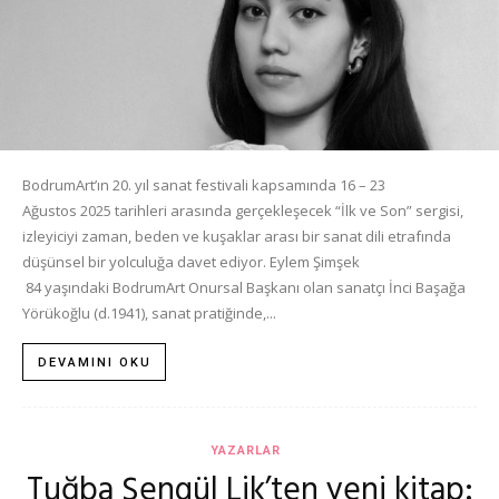
BodrumArt’ın 20. yıl sanat festivali kapsamında 16 – 23
Ağustos 2025 tarihleri arasında gerçekleşecek “İlk ve Son” sergisi,
izleyiciyi zaman, beden ve kuşaklar arası bir sanat dili etrafında
düşünsel bir yolculuğa davet ediyor. Eylem Şimşek
84 yaşındaki BodrumArt Onursal Başkanı olan sanatçı İnci Başağa
Yörükoğlu (d.1941), sanat pratiğinde,...
DEVAMINI OKU
YAZARLAR
Tuğba Şengül Lik’ten yeni kitap: