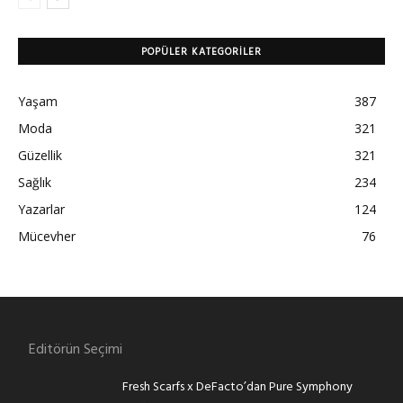
POPÜLER KATEGORILER
Yaşam
387
Moda
321
Güzellik
321
Sağlık
234
Yazarlar
124
Mücevher
76
Editörün Seçimi
Fresh Scarfs x DeFacto’dan Pure Symphony