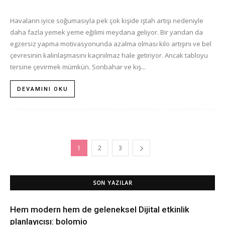
Havaların iyice soğumasıyla pek çok kişide iştah artışı nedeniyle
daha fazla yemek yeme eğilimi meydana geliyor. Bir yandan da
egzersiz yapma motivasyonunda azalma olması kilo artışını ve bel
çevresinin kalınlaşmasını kaçınılmaz hale getiriyor. Ancak tabloyu
tersine çevirmek mümkün. Sonbahar ve kış...
DEVAMINI OKU
1
2
3
SON YAZILAR
Hem modern hem de geleneksel Dijital etkinlik
planlayıcısı: bolomio