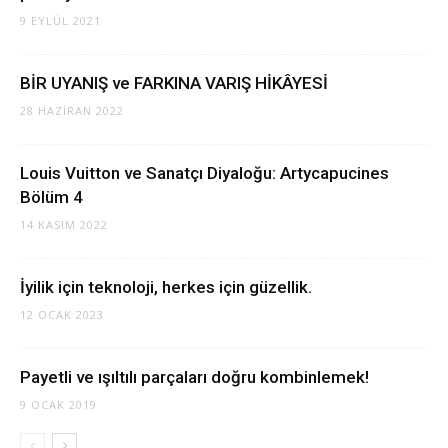
9 EYLÜL 2021
BİR UYANIŞ ve FARKINA VARIŞ HİKÂYESİ
28 HAZIRAN 2022
Louis Vuitton ve Sanatçı Diyaloğu: Artycapucines
Bölüm 4
14 KASIM 2022
İyilik için teknoloji, herkes için güzellik.
12 OCAK 2023
Payetli ve ışıltılı parçaları doğru kombinlemek!
9 OCAK 2019