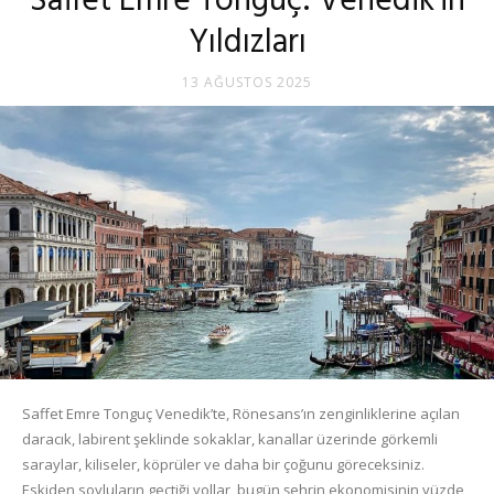
Saffet Emre Tonguç: Venedik’in
Yıldızları
13 AĞUSTOS 2025
Saffet Emre Tonguç Venedik’te, Rönesans’ın zenginliklerine açılan
daracık, labirent şeklinde sokaklar, kanallar üzerinde görkemli
saraylar, kiliseler, köprüler ve daha bir çoğunu göreceksiniz.
Eskiden soyluların geçtiği yollar, bugün şehrin ekonomisinin yüzde