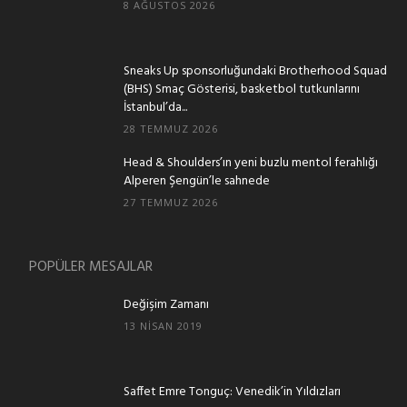
8 AĞUSTOS 2026
Sneaks Up sponsorluğundaki Brotherhood Squad
(BHS) Smaç Gösterisi, basketbol tutkunlarını
İstanbul’da...
28 TEMMUZ 2026
Head & Shoulders’ın yeni buzlu mentol ferahlığı
Alperen Şengün’le sahnede
27 TEMMUZ 2026
POPÜLER MESAJLAR
Değişim Zamanı
13 NISAN 2019
Saffet Emre Tonguç: Venedik’in Yıldızları