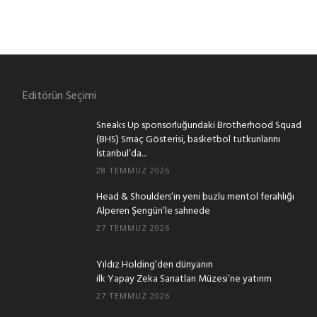
Editörün Seçimi
Sneaks Up sponsorluğundaki Brotherhood Squad
(BHS) Smaç Gösterisi, basketbol tutkunlarını
İstanbul’da...
28 TEMMUZ 2026
Head & Shoulders’ın yeni buzlu mentol ferahlığı
Alperen Şengün’le sahnede
27 TEMMUZ 2026
Yıldız Holding’den dünyanın
ilk Yapay Zeka Sanatları Müzesi’ne yatırım
27 TEMMUZ 2026