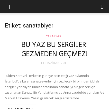
Etiket: sanatabiyer
YAZARLAR
BU YAZ BU SERGİLERİ
GEZMEDEN GEÇMEZ!
11 HAZIRAN 2019
Fulden Karayel Herkesin güneye akın ettiği yaz aylarında,
İstanbul’da kalan sanatseverler için gezilecek birbirinden iddialı
sergiler yer alıyor. Bunlar arasından sanata iyi bir gelecek için
tasarlanan Sanata Bir Yer platformu ve Anna Laudel’de yer alan Art
Market II favorim. Yazın gezilecek sergiler listemde...
DEVAMINI OKU