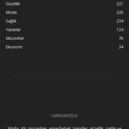
Güzellik
321
Moda
320
Sağlık
234
Yazarlar
124
Mücevher
76
Ekonomi
34
HAKKIMIZDA
Moda, stil, mücevher, anne/bebek, trendler, güzellik, sağlık ve