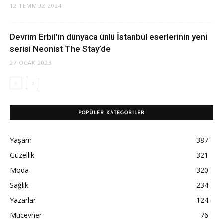
12 TEMMUZ 2024
Devrim Erbil’in dünyaca ünlü İstanbul eserlerinin yeni
serisi Neonist The Stay’de
27 OCAK 2023
POPÜLER KATEGORILER
Yaşam
387
Güzellik
321
Moda
320
Sağlık
234
Yazarlar
124
Mücevher
76