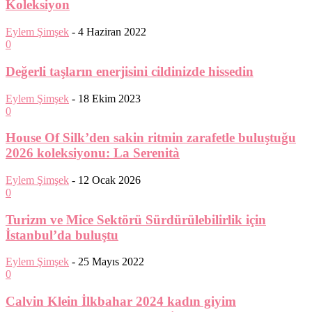
Koleksiyon
Eylem Şimşek
-
4 Haziran 2022
0
Değerli taşların enerjisini cildinizde hissedin
Eylem Şimşek
-
18 Ekim 2023
0
House Of Silk’den sakin ritmin zarafetle buluştuğu
2026 koleksiyonu: La Serenità
Eylem Şimşek
-
12 Ocak 2026
0
Turizm ve Mice Sektörü Sürdürülebilirlik için
İstanbul’da buluştu
Eylem Şimşek
-
25 Mayıs 2022
0
Calvin Klein İlkbahar 2024 kadın giyim