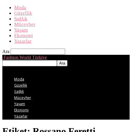
Moda
Güzellik
Sağlık
Mücevher
Yaşam
Ekonomi
Yazarlar
Ara
Fashion World Türkiye
Moda
Güzellik
Sağlık
Mücevher
Yaşam
Ekonomi
Yazarlar
Etiket: Rossano Feretti