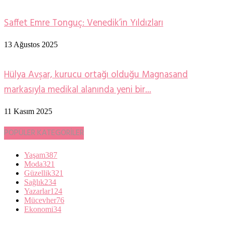
Saffet Emre Tonguç: Venedik’in Yıldızları
13 Ağustos 2025
Hülya Avşar, kurucu ortağı olduğu Magnasand
markasıyla medikal alanında yeni bir...
11 Kasım 2025
POPÜLER KATEGORİLER
Yaşam
387
Moda
321
Güzellik
321
Sağlık
234
Yazarlar
124
Mücevher
76
Ekonomi
34