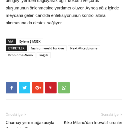
dengeyi yeniden sağlayarak ağız kokusu ve çürük
oluşumunun önlenmesine yardımcı oluyor. Ayrıca ağız içinde
meydana gelen candida enfeksiyonunun kontrol altına
alınmasına da destek sağlıyor.
VIA
Eylem ŞİMŞEK
ETIKETLER
fashion world turkiye
Next-Microbiome
Probiome-Novo
sağlık
Önceki İçerik
Sonraki İçerik
Chamay yeni mağazasıyla
Kiko Milano’dan Inovatif ürünler