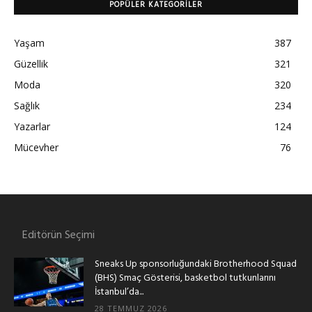
POPÜLER KATEGORILER
Yaşam
387
Güzellik
321
Moda
320
Sağlık
234
Yazarlar
124
Mücevher
76
Editörün Seçimi
Sneaks Up sponsorluğundaki Brotherhood Squad
(BHS) Smaç Gösterisi, basketbol tutkunlarını
İstanbul’da...
28 TEMMUZ 2026