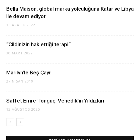
Bella Maison, global marka yolculuğuna Katar ve Libya
ile devam ediyor
16 ARALIK 2022
“Cildinizin hak ettiği terapi“
30 MART 2022
Marilyn’le Beş Çayı!
27 NISAN 2019
Saffet Emre Tonguç: Venedik’in Yıldızları
13 AĞUSTOS 2025