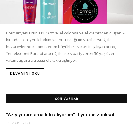
Flormar yeni ürünü PurActive jel kolonya ve el kreminden oluşan 20
bin adetlik hijyenik bakım setini Türk Eğitim Vakfı desteği ile
huzurevlerinde ikamet eden büyüklere ve tesis çalışanlarına,
Yemeksepeti Banabi aracılığı ile ise sipariş veren 50 yaş üzeri
vatandaşlara ücretsiz olarak ulaştırıyor.
DEVAMINI OKU
SON YAZILAR
“Az yiyorum ama kilo alıyorum” diyorsanız dikkat!
31 MART 2026