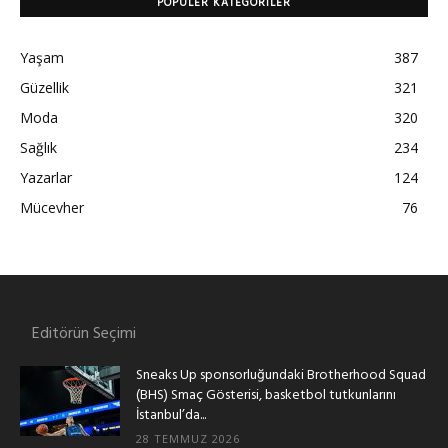
POPÜLER KATEGORILER
Yaşam
387
Güzellik
321
Moda
320
Sağlık
234
Yazarlar
124
Mücevher
76
Editörün Seçimi
Sneaks Up sponsorluğundaki Brotherhood Squad
(BHS) Smaç Gösterisi, basketbol tutkunlarını
İstanbul’da...
28 TEMMUZ 2026