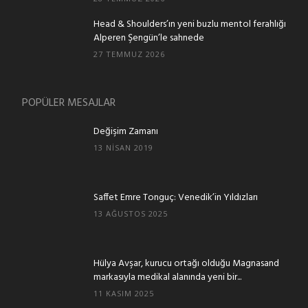
Head & Shoulders’ın yeni buzlu mentol ferahlığı
Alperen Şengün’le sahnede
27 TEMMUZ 2026
POPÜLER MESAJLAR
Değişim Zamanı
13 NISAN 2019
Saffet Emre Tonguç: Venedik’in Yıldızları
13 AĞUSTOS 2025
Hülya Avşar, kurucu ortağı olduğu Magnasand
markasıyla medikal alanında yeni bir...
11 KASIM 2025