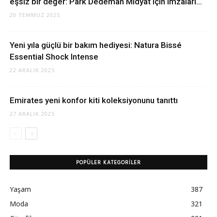
eşsiz bir değer: Park Dedeman Midyat için imzaları...
20 TEMMUZ 2025
Yeni yıla güçlü bir bakım hediyesi: Natura Bissé
Essential Shock Intense
22 ARALIK 2025
Emirates yeni konfor kiti koleksiyonunu tanıttı
27 ARALIK 2025
POPÜLER KATEGORILER
Yaşam
387
Moda
321