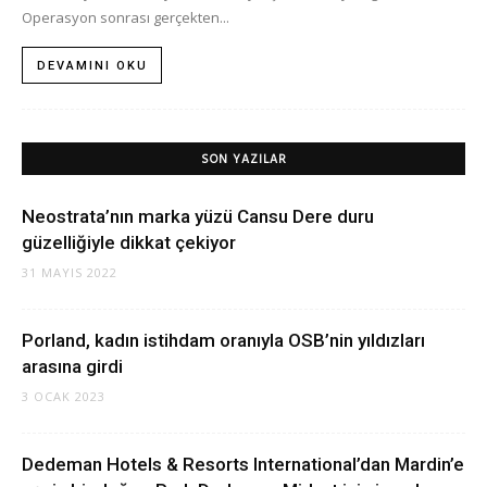
Operasyon sonrası gerçekten...
DEVAMINI OKU
SON YAZILAR
Neostrata’nın marka yüzü Cansu Dere duru
güzelliğiyle dikkat çekiyor
31 MAYIS 2022
Porland, kadın istihdam oranıyla OSB’nin yıldızları
arasına girdi
3 OCAK 2023
Dedeman Hotels & Resorts International’dan Mardin’e