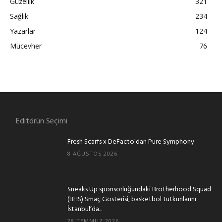
Güzellik
321
Sağlık
234
Yazarlar
124
Mücevher
76
Editörün Seçimi
Fresh Scarfs x DeFacto’dan Pure Symphony
8 AĞUSTOS 2026
Sneaks Up sponsorluğundaki Brotherhood Squad
(BHS) Smaç Gösterisi, basketbol tutkunlarını
İstanbul’da...
28 TEMMUZ 2026