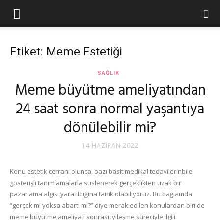
Etiket: Meme Estetiği
SAĞLIK
Meme büyütme ameliyatından
24 saat sonra normal yaşantıya
dönülebilir mi?
14 HAZIRAN 2022
Konu estetik cerrahi olunca, bazı basit medikal tedavilerinbile
gösterişli tanımlamalarla süslenerek gerçeklikten uzak bir
pazarlama algısı yaratıldığına tanık olabiliyoruz. Bu bağlamda
“gerçek mi yoksa abartı mı?” diye merak edilen konulardan biri de
meme büyütme ameliyatı sonrası iyileşme süreciyle ilgili.