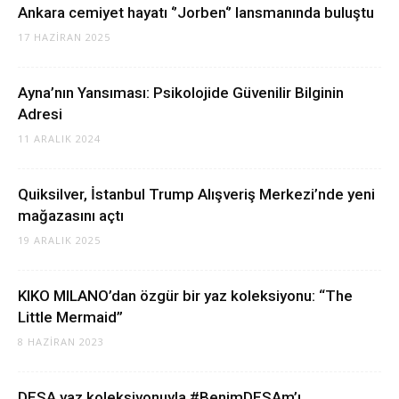
Ankara cemiyet hayatı ‘’Jorben‘’ lansmanında buluştu
17 HAZIRAN 2025
Ayna’nın Yansıması: Psikolojide Güvenilir Bilginin
Adresi
11 ARALIK 2024
Quiksilver, İstanbul Trump Alışveriş Merkezi’nde yeni
mağazasını açtı
19 ARALIK 2025
KIKO MILANO’dan özgür bir yaz koleksiyonu: “The
Little Mermaid”
8 HAZIRAN 2023
DESA yaz koleksiyonuyla #BenimDESAm’ı