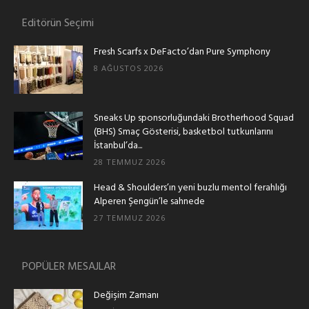
Editörün Seçimi
Fresh Scarfs x DeFacto’dan Pure Symphony
8 AĞUSTOS 2026
Sneaks Up sponsorluğundaki Brotherhood Squad
(BHS) Smaç Gösterisi, basketbol tutkunlarını
İstanbul’da...
28 TEMMUZ 2026
Head & Shoulders’ın yeni buzlu mentol ferahlığı
Alperen Şengün’le sahnede
27 TEMMUZ 2026
POPÜLER MESAJLAR
Değişim Zamanı