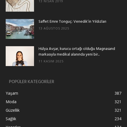
13 NISAN 2019
Saffet Emre Tonguç: Venedik’in Yıldızları
13 AĞUSTOS 2025
Hülya Avşar, kurucu ortağı olduğu Magnasand
markasıyla medikal alanında yeni bir...
11 KASIM 2025
POPÜLER KATEGORİLER
Yaşam
387
Moda
321
Güzellik
321
Sağlık
234