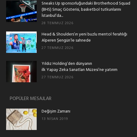
Sneaks Up sponsorluğundaki Brotherhood Squad
(BHS) Smaç Gösterisi, basketbol tutkunlarını
İstanbul’da...
28 TEMMUZ 2026
Head & Shoulders’ın yeni buzlu mentol ferahlığı
Alperen Şengün’le sahnede
27 TEMMUZ 2026
Yıldız Holding’den dünyanın
ilk Yapay Zeka Sanatları Müzesi’ne yatırım
27 TEMMUZ 2026
POPÜLER MESAJLAR
Değişim Zamanı
13 NISAN 2019