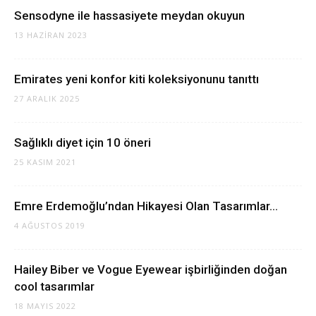
Sensodyne ile hassasiyete meydan okuyun
13 HAZIRAN 2023
Emirates yeni konfor kiti koleksiyonunu tanıttı
27 ARALIK 2025
Sağlıklı diyet için 10 öneri
25 KASIM 2021
Emre Erdemoğlu’ndan Hikayesi Olan Tasarımlar…
4 AĞUSTOS 2019
Hailey Biber ve Vogue Eyewear işbirliğinden doğan
cool tasarımlar
18 MAYIS 2022