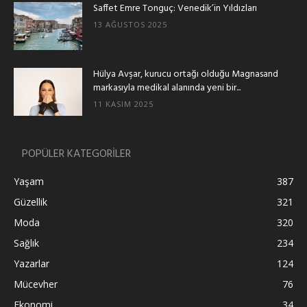
Saffet Emre Tonguç: Venedik’in Yıldızları
13 AĞUSTOS 2025
Hülya Avşar, kurucu ortağı olduğu Magnasand
markasıyla medikal alanında yeni bir...
11 KASIM 2025
POPÜLER KATEGORİLER
Yaşam
387
Güzellik
321
Moda
320
Sağlık
234
Yazarlar
124
Mücevher
76
Ekonomi
34