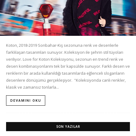
Koton, 2018-2019 Sonbahar-Kış sezonuna renk ve desenlerle
farklılaşan tasarımları sunuyor. Koleksiyon ile şehrin stil tüyoları
veriliyor. Love for Koton Koleksiyonu, sezonun en trend renk ve
desen kombinasyonlarını tek bir kapsülde sunuyor. Farklı desen ve
renklerin bir arada kullanıldığı tasarımlarda eğlenceli sloganların
desenlere dönüşümü gerçekleşiyor. ''Koleksiyonda canlı renkler,
klasik ve zamansız tonlarla...
DEVAMINI OKU
SON YAZILAR