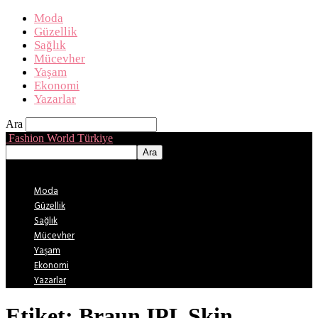
Moda
Güzellik
Sağlık
Mücevher
Yaşam
Ekonomi
Yazarlar
Ara
Fashion World Türkiye
Moda
Güzellik
Sağlık
Mücevher
Yaşam
Ekonomi
Yazarlar
Etiket: Braun IPL Skin