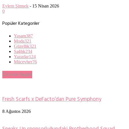
Eylem Şimşek
-
15 Nisan 2026
0
Popüler Kategoriler
Yaşam
387
Moda
321
Güzellik
321
Sağlık
234
Yazarlar
124
Mücevher
76
Editörün Seçimi
Fresh Scarfs x DeFacto’dan Pure Symphony
8 Ağustos 2026