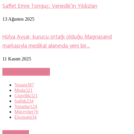
Saffet Emre Tonguç: Venedik’in Yıldızları
13 Ağustos 2025
Hülya Avşar, kurucu ortağı olduğu Magnasand
markasıyla medikal alanında yeni bir...
11 Kasım 2025
POPÜLER KATEGORİLER
Yaşam
387
Moda
321
Güzellik
321
Sağlık
234
Yazarlar
124
Mücevher
76
Ekonomi
34
HAKKIMIZDA