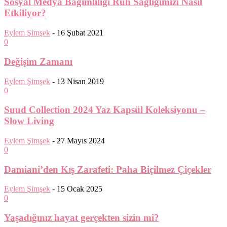
Sosyal Medya Bağımlılığı Ruh Sağlığımızı Nasıl
Etkiliyor?
Eylem Şimşek
-
16 Şubat 2021
0
Değişim Zamanı
Eylem Şimşek
-
13 Nisan 2019
0
Suud Collection 2024 Yaz Kapsül Koleksiyonu –
Slow Living
Eylem Şimşek
-
27 Mayıs 2024
0
Damiani’den Kış Zarafeti: Paha Biçilmez Çiçekler
Eylem Şimşek
-
15 Ocak 2025
0
Yaşadığınız hayat gerçekten sizin mi?